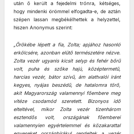
után ő került a fejedelmi trónra, kétséges,
hogy mindenki örömmel elfogadta-e, de aztán
szépen lassan megbékélhettek a helyzettel,
hiszen Anonymus szerint:
„Örökébe lépett a fia, Zolta; apjához hasonló
erkölcsére, azonban elütő természetére nézve.
Zolta vezér ugyanis kicsit selyp és fehér bőrű
volt, puha és szőke hajú, középtermetű,
harcias vezér, bátor szívű, ám alattvalói iránt
kegyes, nyájas beszédű, de hatalomra törő,
akit Magyarország valamennyi főembere meg
vitéze csodamód szeretett. Bizonyos idő
elteltével, mikor Zolta vezér tizenhárom
esztendős volt, országának főemberei
valamennyien egyértelemmel és közakarattal
egyeseket országbírákul rendeltek a vezér