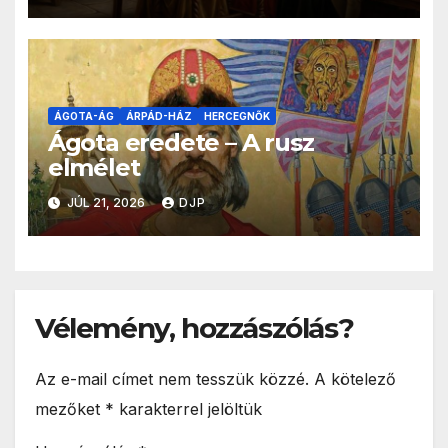
ÁGOTA-ÁG
ÁRPÁD-HÁZ
HERCEGNŐK
Ágota eredete – A rusz
elmélet
JÚL 21, 2026
DJP
Vélemény, hozzászólás?
Az e-mail címet nem tesszük közzé.
A kötelező
mezőket
*
karakterrel jelöltük