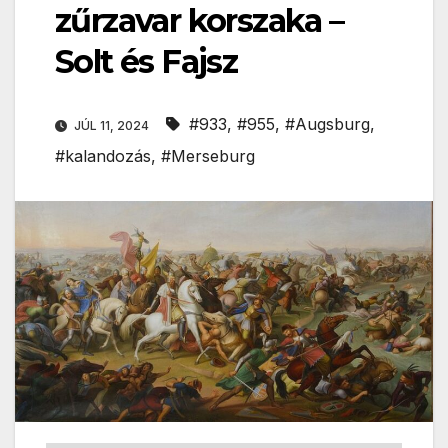
zűrzavar korszaka –
Solt és Fajsz
#933
,
#955
,
#Augsburg
,
JÚL 11, 2024
#kalandozás
,
#Merseburg