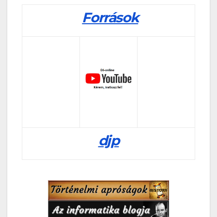
Források
djp