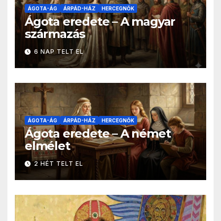
ÁGOTA-ÁG
ÁRPÁD-HÁZ
HERCEGNŐK
Ágota eredete – A magyar
származás
6 NAP TELT EL
ÁGOTA-ÁG
ÁRPÁD-HÁZ
HERCEGNŐK
Ágota eredete – A német
elmélet
2 HÉT TELT EL