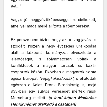
alá…”
Vagyis jó meggyőzőképességgel rendelkezett,
amellyel maga mellé állította a főembereket.
Ez persze nem biztos hogy az ország javára is
szolgált, hiszen a négy évtizedes uralkodása
alatt a központi kormányzat elveszítette a
jelentőségét, s folyamatosan voltak a
konfliktusok a magyar törzsek és kazár
csoportok között. Eközben a magyarok szinte
egész Európát
‘végigkalandozták’
, s eljutottak
egészen a Keleti Frank Birodalomig is, majd
933-ban egy súlyos vereséget mértek rájuk
Merseburg mellett.
(a lenti képen Madarász
Henrik német uralkodó a csatában)