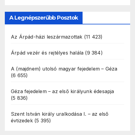
A Legnépszerűbb Posztok
Az Árpád-házi leszármazottak
(11 423)
Árpád vezér és rejtélyes halála
(9 384)
A (majdnem) utolsó magyar fejedelem – Géza
(6 655)
Géza fejedelem – az első királyunk édesapja
(5 836)
Szent István király uralkodása I. – az első
évtizedek
(5 395)