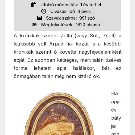
Utolsó módosítás:
1 év telt el
Olvasási idő
4
perc
Szavak száma:
991
szó
Megtekintések:
1820
olvasó
A krónikák szerint Zolta (vagy Solt, Zsolt) a
legkisebb volt Árpád fiai közül, s a későbbi
krónikák szerint ő követte nagyfejedelemként
apját. Ez azonban kétséges, mert talán tízéves
forma lehetett apja halálakor, bár ez
önmagában talán még nem kizáró ok.
Ha
apja
és
báty
jai
min