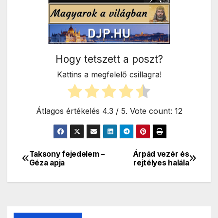
Hogy tetszett a poszt?
Kattins a megfelelő csillagra!
Átlagos értékelés
4.3
/ 5. Vote count:
12
Taksony fejedelem –
Árpád vezér és
Bejegyzés
Géza apja
rejtélyes halála
navigáció