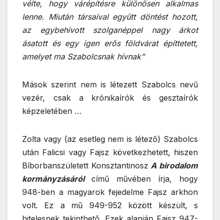
vélte, hogy várépítésre különösen alkalmas
lenne. Miután társaival együtt döntést hozott,
az egybehívott szolganéppel nagy árkot
ásatott és egy igen erős földvárat építtetett,
amelyet ma Szabolcsnak hívnak”
Mások szerint nem is létezett Szabolcs nevű
vezér, csak a krónikaírók és gesztaírók
képzeletében …
Zolta vagy (az esetleg nem is létező) Szabolcs
után Falicsi vagy Fajsz következhetett, hiszen
Bíborbanszületett Konsztantinosz
A birodalom
kormányzásáról
című művében írja, hogy
948-ben a magyarok fejedelme Fajsz arkhon
volt. Ez a mű 949-952 között készült, s
hitelesnek tekinthető. Ezek alapján Fajsz 947-