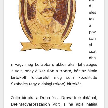
d
eles
tek
a
poz
son
yi
csat
ába
n vagy még korábban, akkor akár lehetséges
is volt, hogy ő kerüljön a trónra, bár az általa
birtokolt földterület meg sem közelítette
Szabolcs (egy oldalági rokon) birtokát.
Zolta birtoka a Duna és a Dráva torkolatánál,
Dél-Magyarországon volt, s ha apja halála