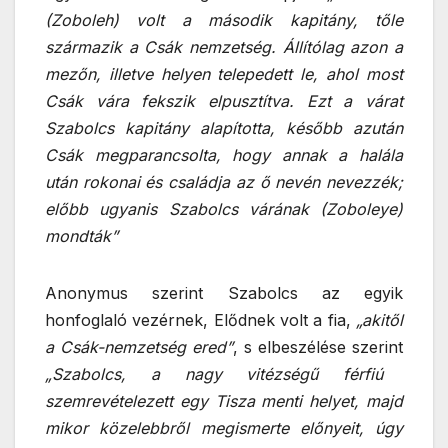
(Zoboleh) volt a második kapitány, tőle
származik a Csák nemzetség. Állítólag azon a
mezőn, illetve helyen telepedett le, ahol most
Csák vára fekszik elpusztítva. Ezt a várat
Szabolcs kapitány alapította, később azután
Csák megparancsolta, hogy annak a halála
után rokonai és családja az ő nevén nevezzék;
előbb ugyanis Szabolcs várának (Zoboleye)
mondták”
Anonymus szerint Szabolcs az egyik
honfoglaló vezérnek, Elődnek volt a fia,
„akitől
a Csák-nemzetség ered”
, s elbeszélése szerint
„Szabolcs, a nagy vitézségű férfiú
szemrevételezett egy Tisza menti helyet, majd
mikor közelebbről megismerte előnyeit, úgy