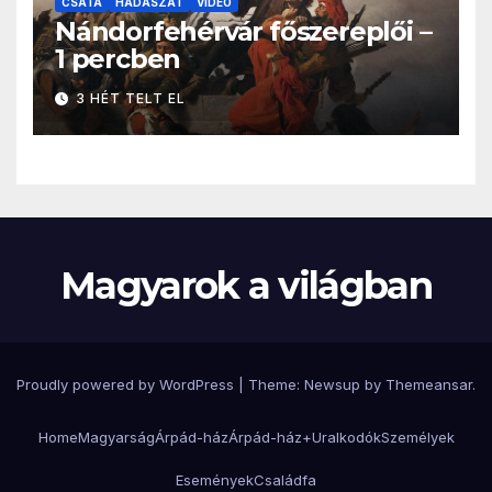
CSATA
HADÁSZAT
VIDEO
Nándorfehérvár főszereplői –
1 percben
3 HÉT TELT EL
Magyarok a világban
Proudly powered by WordPress
|
Theme: Newsup by
Themeansar
.
Home
Magyarság
Árpád-ház
Árpád-ház+
Uralkodók
Személyek
Események
Családfa