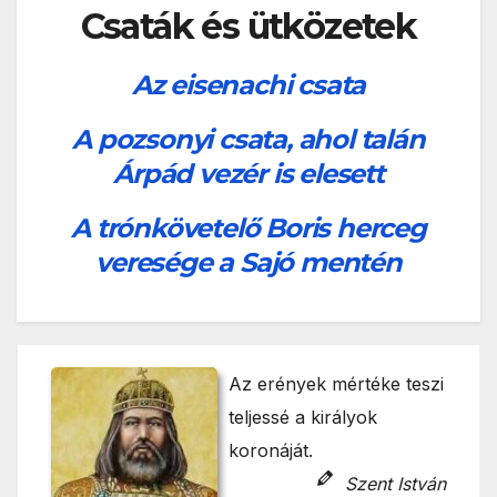
Csaták és ütközetek
Az eisenachi csata
A pozsonyi csata, ahol talán
Árpád vezér is elesett
A trónkövetelő Boris herceg
veresége a Sajó mentén
Az erények mértéke teszi
teljessé a királyok
koronáját.
Szent István