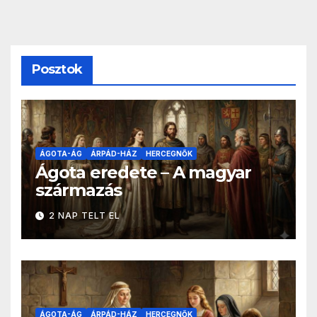
Posztok
ÁGOTA-ÁG
ÁRPÁD-HÁZ
HERCEGNŐK
Ágota eredete – A magyar
származás
2 NAP TELT EL
ÁGOTA-ÁG
ÁRPÁD-HÁZ
HERCEGNŐK