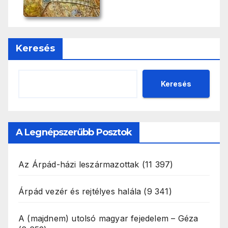
Keresés
Keresés
A Legnépszerűbb Posztok
Az Árpád-házi leszármazottak
(11 397)
Árpád vezér és rejtélyes halála
(9 341)
A (majdnem) utolsó magyar fejedelem – Géza