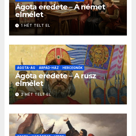
Ágota eredete – A német
elmélet
1 HÉT TELT EL
ÁGOTA-ÁG
ÁRPÁD-HÁZ
HERCEGNŐK
Ágota eredete – A rusz
elmélet
2 HÉT TELT EL