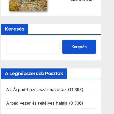
Keresés
Keresés
A Legnépszerűbb Posztok
Az Árpád-házi leszármazottak
(11 393)
Árpád vezér és rejtélyes halála
(9 336)