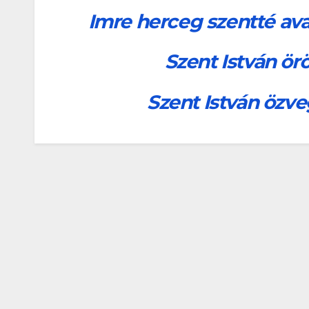
Imre herceg szentté av
Szent István ör
Szent István özve