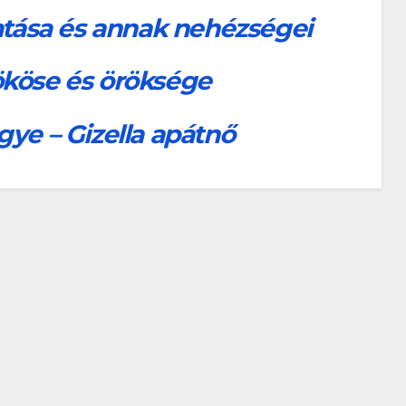
atása és annak nehézségei
ököse és öröksége
gye – Gizella apátnő