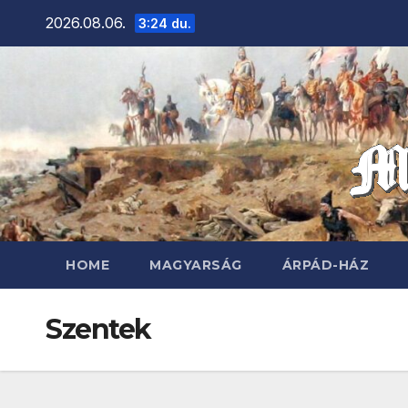
Skip
2026.08.06.
3:24 du.
to
content
HOME
MAGYARSÁG
ÁRPÁD-HÁZ
Szentek