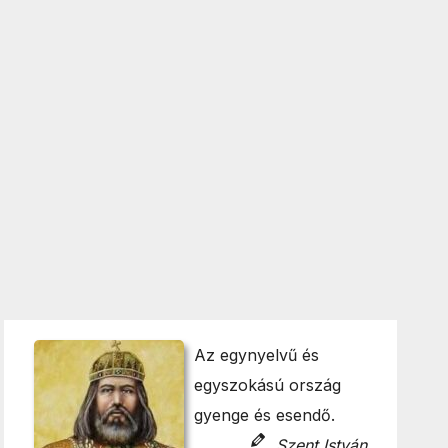
Az egynyelvű és
egyszokású ország
gyenge és esendő.
Szent István