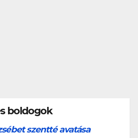
és boldogok
zsébet szentté avatása