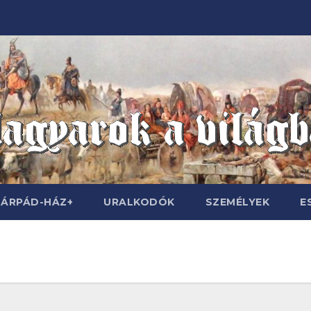
ÁRPÁD-HÁZ+
URALKODÓK
SZEMÉLYEK
E