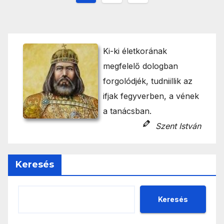
lapozása
Ki-ki életkorának
megfelelő dologban
forgolódjék, tudniillik az
ifjak fegyverben, a vének
a tanácsban.
Szent István
Keresés
Keresés