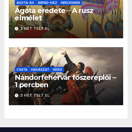
ÁGOTA-ÁG
ÁRPÁD-HÁZ
HERCEGNŐK
Ágota eredete – A rusz
elmélet
2 HÉT TELT EL
CSATA
HADÁSZAT
VIDEO
Nándorfehérvár főszereplői –
1 percben
3 HÉT TELT EL