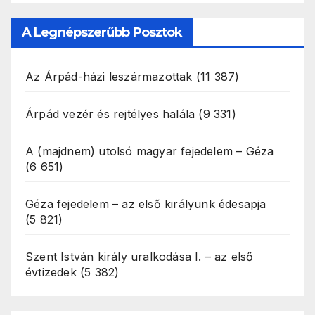
A Legnépszerűbb Posztok
Az Árpád-házi leszármazottak
(11 387)
Árpád vezér és rejtélyes halála
(9 331)
A (majdnem) utolsó magyar fejedelem – Géza
(6 651)
Géza fejedelem – az első királyunk édesapja
(5 821)
Szent István király uralkodása I. – az első
évtizedek
(5 382)