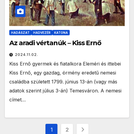
HADÁSZAT
HADVEZÉR
KATONA
Az aradi vértanúk – Kiss Ernő
2024.11.02.
Kiss Ernő gyermek és fiatalkora Eleméri és ittebei
Kiss Ernő, egy gazdag, örmény eredetű nemesi
családba született 1799. június 13-án (vagy más
adatok szerint július 3-án) Temesváron. A nemesi
címet…
Bejegyzések
1
2