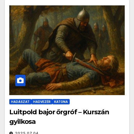
HADÁSZAT
HADVEZÉR
KATONA
Luitpold bajor őrgróf – Kurszán
gyilkosa
2025.07.04.