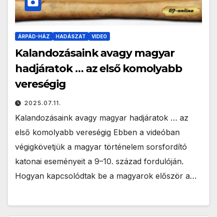
ÁRPÁD-HÁZ
HADÁSZAT
VIDEO
Kalandozásaink avagy magyar
hadjáratok … az első komolyabb
vereségig
2025.07.11.
Kalandozásaink avagy magyar hadjáratok … az
első komolyabb vereségig Ebben a videóban
végigkövetjük a magyar történelem sorsfordító
katonai eseményeit a 9–10. század fordulóján.
Hogyan kapcsolódtak be a magyarok először a…