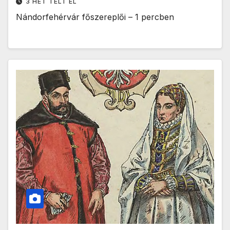
3 HÉT TELT EL
Nándorfehérvár főszereplői – 1 percben