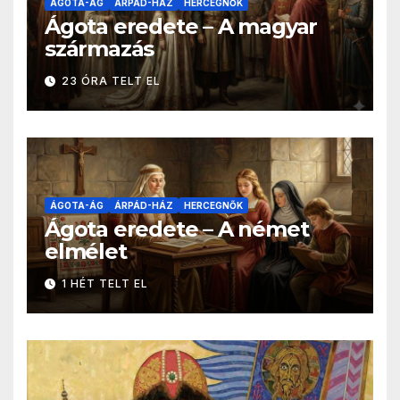
ÁGOTA-ÁG
ÁRPÁD-HÁZ
HERCEGNŐK
Ágota eredete – A magyar
származás
23 ÓRA TELT EL
ÁGOTA-ÁG
ÁRPÁD-HÁZ
HERCEGNŐK
Ágota eredete – A német
elmélet
1 HÉT TELT EL