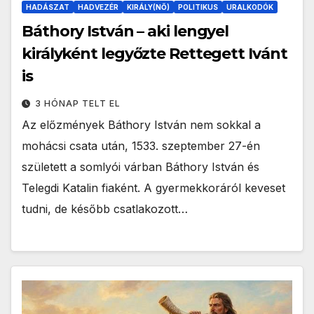
HADÁSZAT
HADVEZÉR
KIRÁLY(NŐ)
POLITIKUS
URALKODÓK
Báthory István – aki lengyel
királyként legyőzte Rettegett Ivánt
is
3 HÓNAP TELT EL
Az előzmények Báthory István nem sokkal a
mohácsi csata után, 1533. szeptember 27-én
született a somlyói várban Báthory István és
Telegdi Katalin fiaként. A gyermekkoráról keveset
tudni, de később csatlakozott…