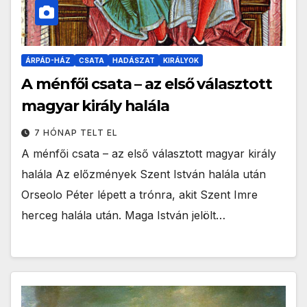
ÁRPÁD-HÁZ
CSATA
HADÁSZAT
KIRÁLYOK
A ménfői csata – az első választott
magyar király halála
7 HÓNAP TELT EL
A ménfői csata – az első választott magyar király
halála Az előzmények Szent István halála után
Orseolo Péter lépett a trónra, akit Szent Imre
herceg halála után. Maga István jelölt…